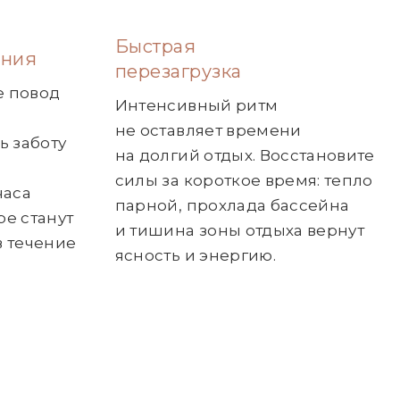
Быстрая
ения
перезагрузка
е повод
Интенсивный ритм
не оставляет времени
ь заботу
на долгий отдых. Восстановите
силы за короткое время: тепло
часа
парной, прохлада бассейна
е станут
и тишина зоны отдыха вернут
в течение
ясность и энергию.