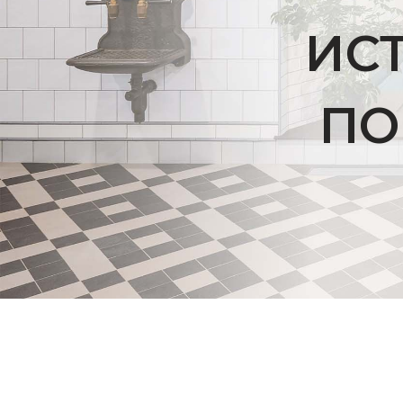
ИС
ПО