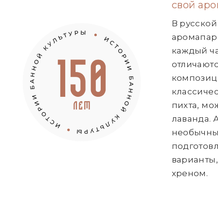
свой аро
В русской
аромапар
каждый ча
отличают
композиц
классичес
пихта, мо
лаванда. А
необычны
подготов
варианты,
хреном.