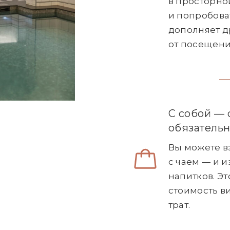
в просторной
и попробова
дополняет д
от посещени
С собой — 
обязательн
Вы можете вз
с чаем — и и
напитков. Э
стоимость в
трат.