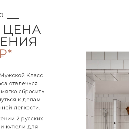
—
00
 ЦЕНА
РЕНИЯ
₽*
 Мужской Класс
аса отвлечься
 мягко сбросить
уться к делам
ней лёгкости.
ении 2 русских
 и купели для