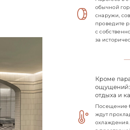
обычной гор
снаружи, со
проведите р
с собственн
за историче
Кроме пара
ощущений: 
отдыха и к
Посещение б
ждут прохла
охлаждения