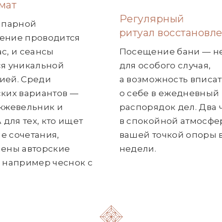
мат
Регулярный
 парной
ритуал восстановл
ение проводится
с, и сеансы
Посещение бани — н
ся уникальной
для особого случая,
ией. Среди
а возможность вписат
ких вариантов —
о себе в ежедневный
жжевельник и
распорядок дел. Два 
 для тех, кто ищет
в спокойной атмосфер
е сочетания,
вашей точкой опоры 
лены авторские
недели.
 например чеснок с